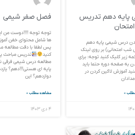
 پایه دهم تدریس
فصل صفر شیمی
متحان
توجه توجه !!!!دوست من ای
ها شامل محتوای خفن آمو
یدن درس شیمی پایه دهم
پس لطفا با دقت مطالعه م
شب امتحانی) بر روی لینک
کنید
تدریس مباحث پی
کمه زیر کلیک کنید توجه: برای
مطالعه درس شیمی فرقی ند
ن به صفحه دوره حتما باید
پایه ای هستی!!!دهم؟ یازد
نید آموزش لاگین کردن در
دوازدهم؟ این
مدادان
طلب »
مشاهده مطلب »
۴ دی ۱۴۰۳