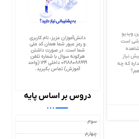
ن ویدیو
دانش‌آموزان عزیز، نام کاربری
زشی است
و رمز عبور شما همان کد ملی
شاهده
شما است. در صورت داشتن
ش نیاز
هرگونه سوال با شماره تلفن
02188088999 داخلی 124 (واحد
اره که چه
آموزش) تماس بگیرید.
هم؟
دروس بر اساس پایه
سوم
چهارم