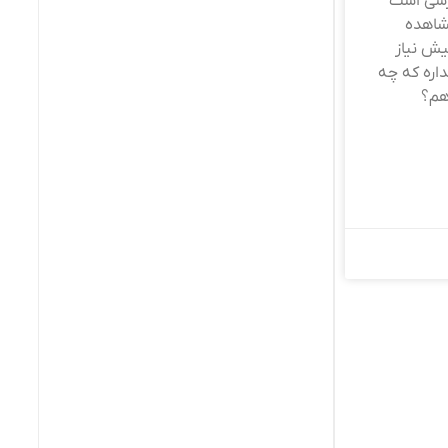
زشی است
شاهده
ش نیاز
اره که چه
هم؟