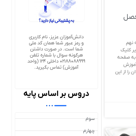
فصل
دانش‌آموزان عزیز، نام کاربری
 نهم
و رمز عبور شما همان کد ملی
شما است. در صورت داشتن
ر کلیک
هرگونه سوال با شماره تلفن
 به صفحه
02188088999 داخلی 124 (واحد
 آموزش
آموزش) تماس بگیرید.
 را از این
دروس بر اساس پایه
سوم
چهارم