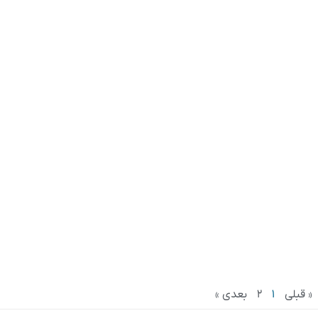
« قبلی
1
2
بعدی »