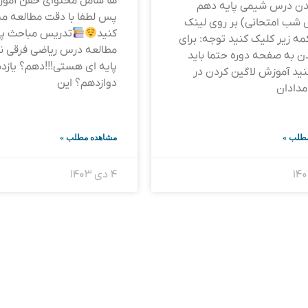
ها شامل محتوای خفن آمو
یدن درس شیمی پایه دهم
پس لطفا با دقت مطالعه م
شب امتحانی) بر روی لینک
کنید
تدریس مباحث پی
کمه زیر کلیک کنید توجه: برای
مطالعه درس ریاضی فرقی ند
ن به صفحه دوره حتما باید
پایه ای هستی!!!دهم؟ یازد
نید آموزش لاگین کردن در
دوازدهم؟ این
مدادان
طلب »
مشاهده مطلب »
۴ دی ۱۴۰۳