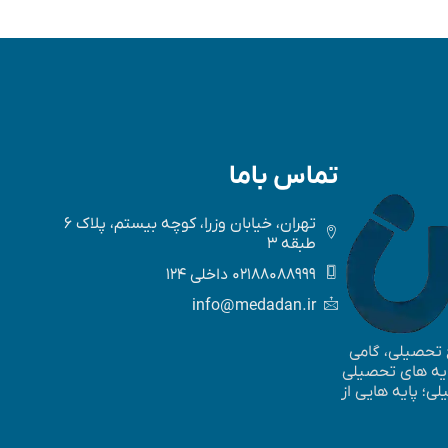
تماس باما
تهران، خیابان وزرا، کوچه بیستم، پلاک 6
طبقه 3
02188088999 داخلی 124
info@medadan.ir
ع تحصیلی، گامی
پایه های تحصیلی
؛ پایه ­هایی از