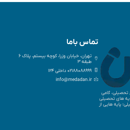
تماس باما
تهران، خیابان وزرا، کوچه بیستم، پلاک 6
طبقه 3
02188088999 داخلی 124
info@medadan.ir
ع تحصیلی، گامی
پایه های تحصیلی
؛ پایه ­هایی از