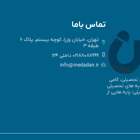
تماس باما
تهران، خیابان وزرا، کوچه بیستم، پلاک 6
طبقه 3
02188088999 داخلی 124
info@medadan.ir
ع تحصیلی، گامی
پایه های تحصیلی
؛ پایه ­هایی از